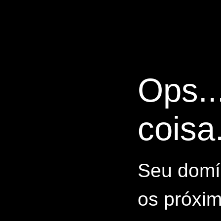
Ops..
coisa.
Seu domín
os próxim